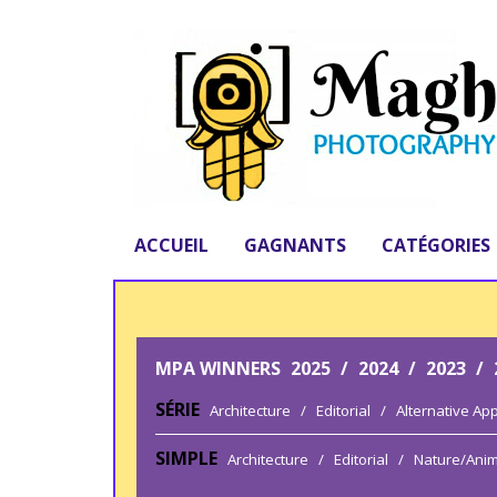
ACCUEIL
GAGNANTS
CATÉGORIES
MPA WINNERS
2025
/
2024
/
2023
/
SÉRIE
Architecture
/
Editorial
/
Alternative Ap
SIMPLE
Architecture
/
Editorial
/
Nature/Anim