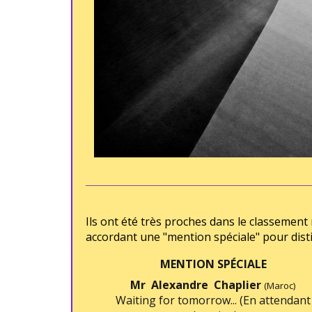
Ils ont été très proches dans le classement 
accordant une "mention spéciale" pour distin
MENTION SPÉCIALE
Mr Alexandre Chaplier
(Maroc)
Waiting for tomorrow... (En attendant