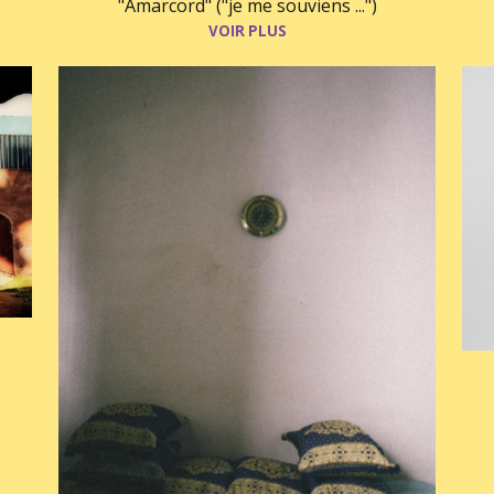
"Amarcord" ("je me souviens ...")
VOIR PLUS