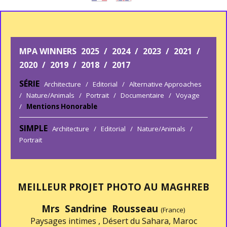
MPA WINNERS
2025
/
2024
/
2023
/
2021
/
2020
/
2019
/
2018
/
2017
SÉRIE
Architecture
/
Editorial
/
Alternative Approaches
/
Nature/Animals
/
Portrait
/
Documentaire
/
Voyage
/
Mentions Honorable
SIMPLE
Architecture
/
Editorial
/
Nature/Animals
/
Portrait
MEILLEUR PROJET PHOTO AU MAGHREB
Mrs Sandrine Rousseau
(France)
Paysages intimes , Désert du Sahara, Maroc