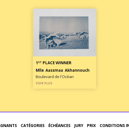
ST
1
PLACE WINNER
Mlle Aassmaa Akhannouch
Boulevard de l'Océan
VOIR PLUS
AGNANTS
CATÉGORIES
ÉCHÉANCES
JURY
PRIX
CONDITIONS I