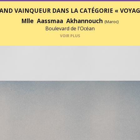
AND VAINQUEUR DANS LA CATÉGORIE « VOYAG
Mlle Aassmaa Akhannouch
(Maroc)
Boulevard de l'Océan
VOIR PLUS