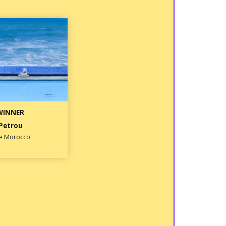
WINNER
Petrou
e Morocco