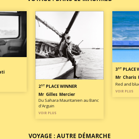
ST
3
PLACE 
ati
Mr Charis 
Red and blu
ST
2
PLACE WINNER
VOIR PLUS
Mr Gilles Mercier
Du Sahara Mauritanien au Banc
d'Arguin​
VOIR PLUS
VOYAGE : AUTRE DÉMARCHE