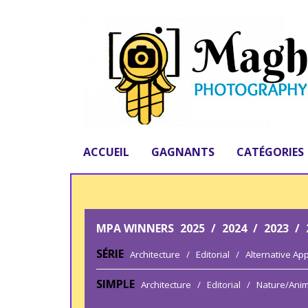
ACCUEIL
GAGNANTS
CATÉGORIES
MPA WINNERS
2025
/
2024
/
2023
/
SÉRIE
Architecture
/
Editorial
/
Alternative Ap
SIMPLE
Architecture
/
Editorial
/
Nature/Anim