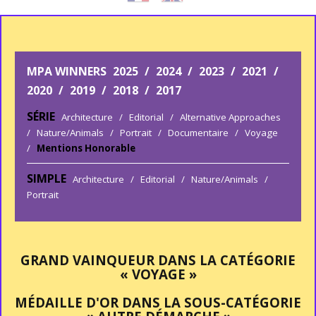
MPA WINNERS
2025
/
2024
/
2023
/
2021
/
2020
/
2019
/
2018
/
2017
SÉRIE
Architecture
/
Editorial
/
Alternative Approaches
/
Nature/Animals
/
Portrait
/
Documentaire
/
Voyage
/
Mentions Honorable
SIMPLE
Architecture
/
Editorial
/
Nature/Animals
/
Portrait
GRAND VAINQUEUR DANS LA CATÉGORIE
« VOYAGE »
MÉDAILLE D'OR DANS LA SOUS-CATÉGORIE