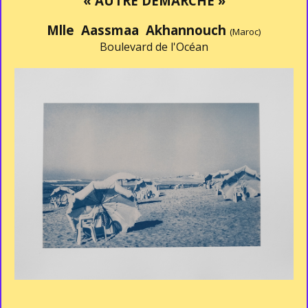
« AUTRE DÉMARCHE »
Mlle Aassmaa Akhannouch
(Maroc)
Boulevard de l'Océan