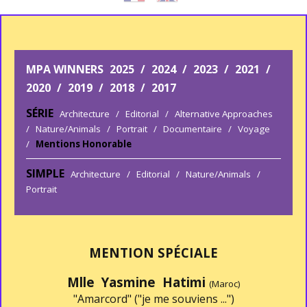
MPA WINNERS
2025
/
2024
/
2023
/
2021
/
2020
/
2019
/
2018
/
2017
SÉRIE
Architecture
/
Editorial
/
Alternative Approaches
/
Nature/Animals
/
Portrait
/
Documentaire
/
Voyage
/
Mentions Honorable
SIMPLE
Architecture
/
Editorial
/
Nature/Animals
/
Portrait
MENTION SPÉCIALE
Mlle Yasmine Hatimi
(Maroc)
"Amarcord" ("je me souviens ...")