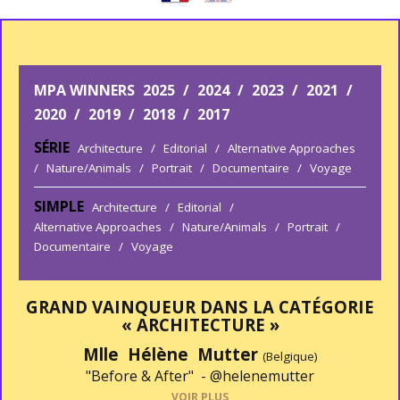
MPA WINNERS
2025
/
2024
/
2023
/
2021
/
2020
/
2019
/
2018
/
2017
SÉRIE
Architecture
/
Editorial
/
Alternative Approaches
/
Nature/Animals
/
Portrait
/
Documentaire
/
Voyage
SIMPLE
Architecture
/
Editorial
/
Alternative Approaches
/
Nature/Animals
/
Portrait
/
Documentaire
/
Voyage
GRAND VAINQUEUR DANS LA CATÉGORIE
« ARCHITECTURE »
Mlle Hélène Mutter
(Belgique)
"Before & After" -
@helenemutter
VOIR PLUS