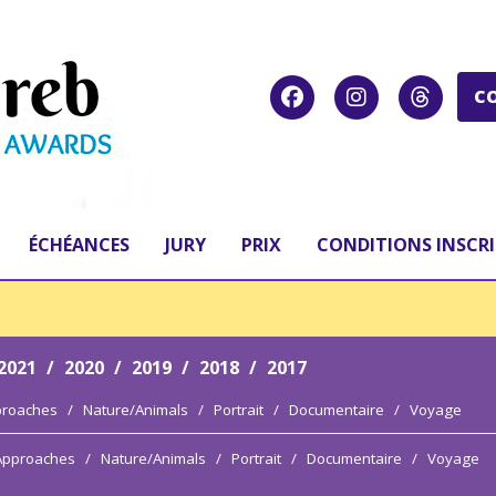
C
ÉCHÉANCES
JURY
PRIX
CONDITIONS INSCR
2021
/
2020
/
2019
/
2018
/
2017
proaches
/
Nature/Animals
/
Portrait
/
Documentaire
/
Voyage
 Approaches
/
Nature/Animals
/
Portrait
/
Documentaire
/
Voyage