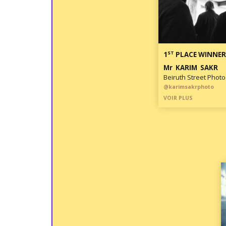
ST
1
PLACE WINNER
Mr KARIM SAKR
Beiruth Street Phot
@karimsakrphoto
VOIR PLUS