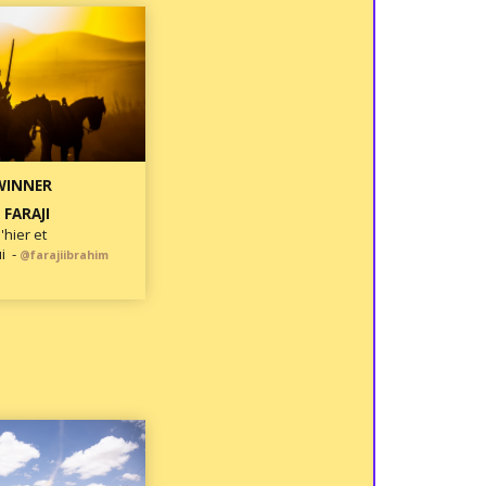
WINNER
 FARAJI
'hier et
i -
@farajiibrahim