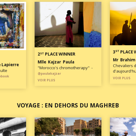
ST
3
PLACE 
ST
2
PLACE WINNER
Mr Brahim
Mlle Kajzar Paula
 Lapierre
Chevaliers d
​"Morocco's chromotherapy" -
multe
d'aujourd'hu
@paulakajzar
pbook
VOIR PLUS
VOIR PLUS
VOYAGE : EN DEHORS DU MAGHREB