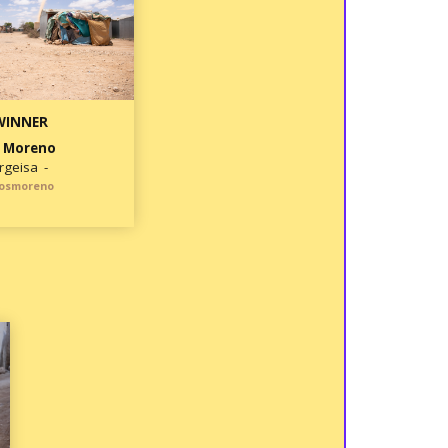
WINNER
 Moreno
rgeisa -
osmoreno