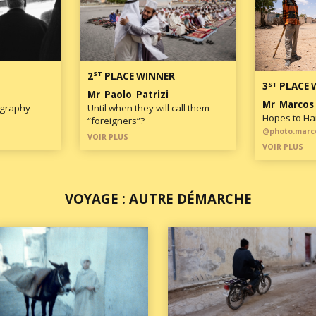
ST
2
PLACE WINNER
ST
3
PLACE 
Mr Paolo Patrizi
Mr Marcos
ography -
Until when they will call them
Hopes to Ha
“foreigners”?
@photo.marc
VOIR PLUS
VOIR PLUS
VOYAGE : AUTRE DÉMARCHE