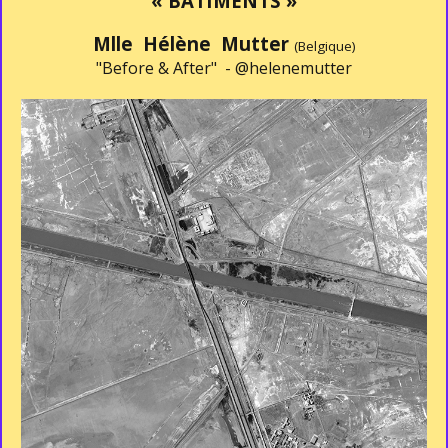
« BÂTIMENTS »
Mlle Hélène Mutter
(Belgique)
"Before & After" -
@helenemutter