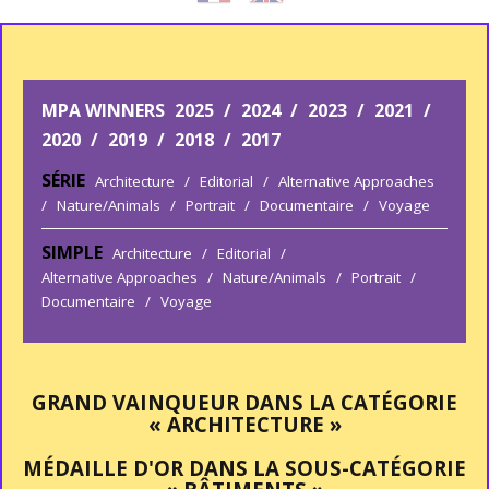
MPA WINNERS
2025
/
2024
/
2023
/
2021
/
2020
/
2019
/
2018
/
2017
SÉRIE
Architecture
/
Editorial
/
Alternative Approaches
/
Nature/Animals
/
Portrait
/
Documentaire
/
Voyage
SIMPLE
Architecture
/
Editorial
/
Alternative Approaches
/
Nature/Animals
/
Portrait
/
Documentaire
/
Voyage
GRAND VAINQUEUR DANS LA CATÉGORIE
« ARCHITECTURE »
MÉDAILLE D'OR DANS LA SOUS-CATÉGORIE