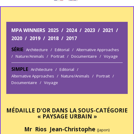
MPA WINNERS
2025
/
2024
/
2023
/
2021
/
2020
/
2019
/
2018
/
2017
SÉRIE
Architecture
/
Editorial
/
Alternative Approaches
/
Nature/Animals
/
Portrait
/
Documentaire
/
Voyage
SIMPLE
Architecture
/
Editorial
/
Alternative Approaches
/
Nature/Animals
/
Portrait
/
Documentaire
/
Voyage
MÉDAILLE D'OR DANS LA SOUS-CATÉGORIE
« PAYSAGE URBAIN »
Mr Rios Jean-Christophe
(Japon)