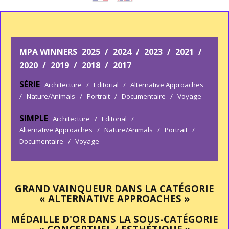
MPA WINNERS
2025
/
2024
/
2023
/
2021
/
2020
/
2019
/
2018
/
2017
SÉRIE
Architecture
/
Editorial
/
Alternative Approaches
/
Nature/Animals
/
Portrait
/
Documentaire
/
Voyage
SIMPLE
Architecture
/
Editorial
/
Alternative Approaches
/
Nature/Animals
/
Portrait
/
Documentaire
/
Voyage
GRAND VAINQUEUR DANS LA CATÉGORIE
« ALTERNATIVE APPROACHES »
MÉDAILLE D'OR DANS LA SOUS-CATÉGORIE