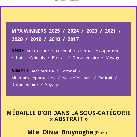
MPA WINNERS
2025
/
2024
/
2023
/
2021
/
2020
/
2019
/
2018
/
2017
SÉRIE
Architecture
/
Editorial
/
Alternative Approaches
/
Nature/Animals
/
Portrait
/
Documentaire
/
Voyage
SIMPLE
Architecture
/
Editorial
/
Alternative Approaches
/
Nature/Animals
/
Portrait
/
Documentaire
/
Voyage
MÉDAILLE D'OR DANS LA SOUS-CATÉGORIE
« ABSTRAIT »
Mlle Olivia Bruynoghe
(France)