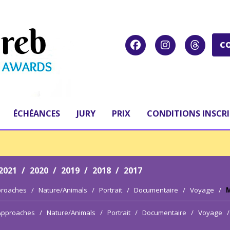
C
ÉCHÉANCES
JURY
PRIX
CONDITIONS INSCR
2021
/
2020
/
2019
/
2018
/
2017
proaches
/
Nature/Animals
/
Portrait
/
Documentaire
/
Voyage
/
M
 Approaches
/
Nature/Animals
/
Portrait
/
Documentaire
/
Voyage
/