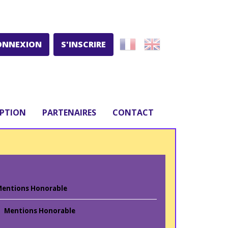
ONNEXION
S'INSCRIRE
IPTION
PARTENAIRES
CONTACT
entions Honorable
Mentions Honorable