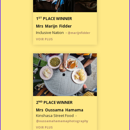
ST
1
PLACE WINNER
Mrs Marijn Fidder
Inclusive Nation -
@marijnfidder
VOIR PLUS
ND
2
PLACE WINNER
Mrs Oussama Hamama
Kinshasa Street Food -
@oussamahamamaphotography
VOIR PLUS