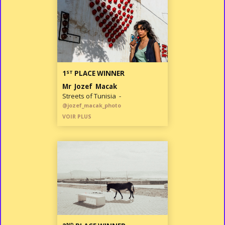
ST
1
PLACE WINNER
Mr Jozef Macak
Streets of Tunisia -
@jozef_macak_photo
VOIR PLUS
ND