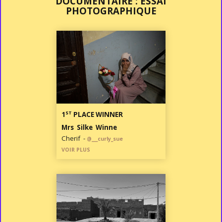
DOCUMENTAIRE : ESSAI
PHOTOGRAPHIQUE
ST
1
PLACE WINNER
Mrs Silke Winne
Cherif -
@___curly_sue
VOIR PLUS