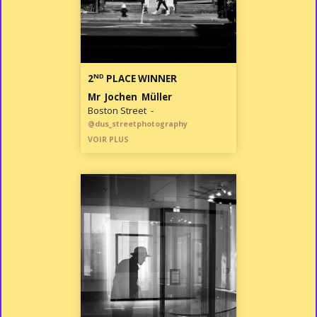
ND
2
PLACE WINNER
Mr Jochen Müller
Boston Street -
@dus_streetphotography
VOIR PLUS