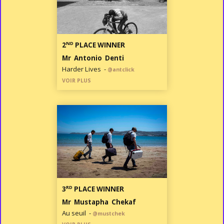
ND
2
PLACE WINNER
Mr Antonio Denti
Harder Lives -
@antclick
VOIR PLUS
RD
3
PLACE WINNER
Mr Mustapha Chekaf
Au seuil -
@mustchek