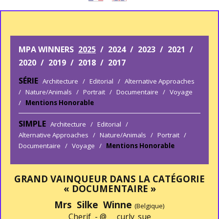
MPA WINNERS
2025
/
2024
/
2023
/
2021
/
2020
/
2019
/
2018
/
2017
SÉRIE
Architecture
/
Editorial
/
Alternative Approaches
/
Nature/Animals
/
Portrait
/
Documentaire
/
Voyage
/
Mentions Honorable
SIMPLE
Architecture
/
Editorial
/
Alternative Approaches
/
Nature/Animals
/
Portrait
/
Documentaire
/
Voyage
/
Mentions Honorable
GRAND VAINQUEUR DANS LA CATÉGORIE
« DOCUMENTAIRE »
Mrs Silke Winne
(Belgique)
Cherif -
@___curly_sue