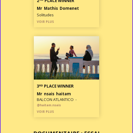
2
PLACE WINNER
Mr Mathis Domenet
Solitudes
VOIR PLUS
RD
3
PLACE WINNER
Mr nsais haitam
BALCON ATLANTICO -
@haitam.nsais
VOIR PLUS