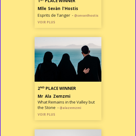
1
PLACE WINNER
Mlle Sevàn l'Hostis
Esprits de Tanger -
@sevanlhostis
VOIR PLUS
ND
2
PLACE WINNER
Mr Ala Zemzmi
What Remains in the Valley but
the Stone -
@alazemzmi
VOIR PLUS