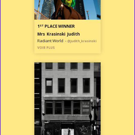
ST
1
PLACE WINNER
Mrs Krasinski Judith
Radiant World -
@judith_krasinski
VOIR PLUS