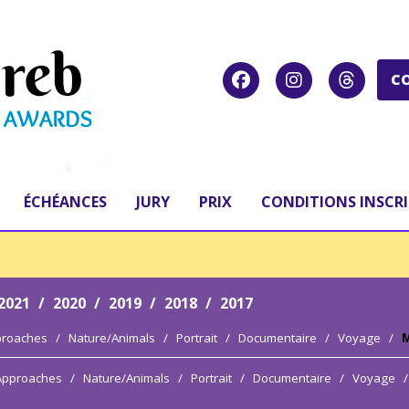
C
ÉCHÉANCES
JURY
PRIX
CONDITIONS INSCR
2021
/
2020
/
2019
/
2018
/
2017
proaches
/
Nature/Animals
/
Portrait
/
Documentaire
/
Voyage
/
M
 Approaches
/
Nature/Animals
/
Portrait
/
Documentaire
/
Voyage
/