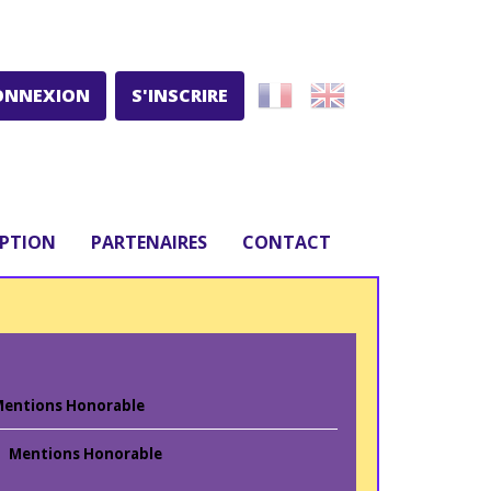
ONNEXION
S'INSCRIRE
IPTION
PARTENAIRES
CONTACT
entions Honorable
Mentions Honorable