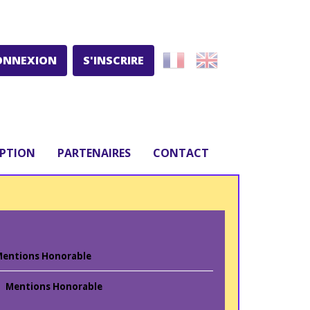
ONNEXION
S'INSCRIRE
IPTION
PARTENAIRES
CONTACT
entions Honorable
Mentions Honorable