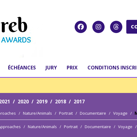
C
ÉCHÉANCES
JURY
PRIX
CONDITIONS INSCR
2021
/
2020
/
2019
/
2018
/
2017
proaches
/
Nature/Animals
/
Portrait
/
Documentaire
/
Voyage
/
M
 Approaches
/
Nature/Animals
/
Portrait
/
Documentaire
/
Voyage
/