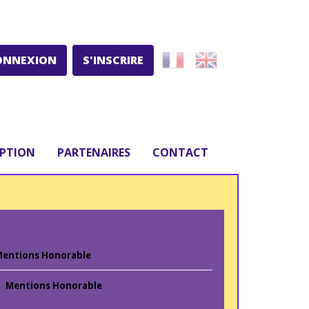
ONNEXION
S'INSCRIRE
IPTION
PARTENAIRES
CONTACT
entions Honorable
Mentions Honorable