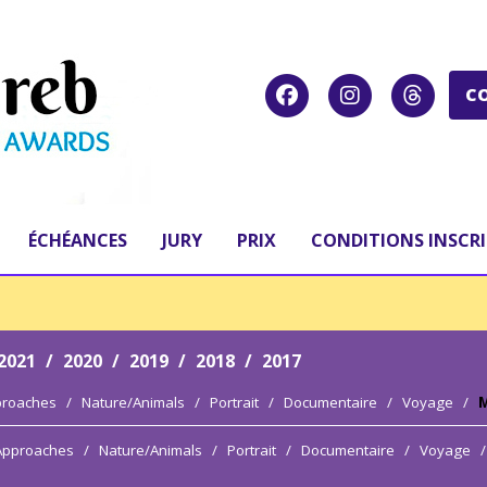
C
ÉCHÉANCES
JURY
PRIX
CONDITIONS INSCR
2021
/
2020
/
2019
/
2018
/
2017
proaches
/
Nature/Animals
/
Portrait
/
Documentaire
/
Voyage
/
M
 Approaches
/
Nature/Animals
/
Portrait
/
Documentaire
/
Voyage
/