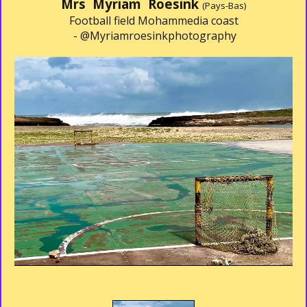
Mrs Myriam Roesink
(Pays-Bas)
Football field Mohammedia coast
-
@Myriamroesinkphotography