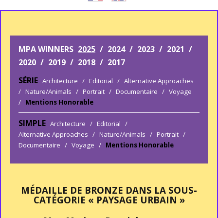
MPA WINNERS
2025
/
2024
/
2023
/
2021
/
2020
/
2019
/
2018
/
2017
SÉRIE
Architecture
/
Editorial
/
Alternative Approaches
/
Nature/Animals
/
Portrait
/
Documentaire
/
Voyage
/
Mentions Honorable
SIMPLE
Architecture
/
Editorial
/
Alternative Approaches
/
Nature/Animals
/
Portrait
/
Documentaire
/
Voyage
/
Mentions Honorable
MÉDAILLE DE BRONZE DANS LA SOUS-
CATÉGORIE « PAYSAGE URBAIN »