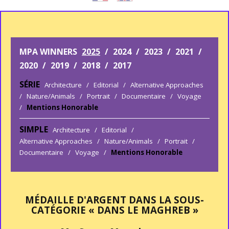
MPA WINNERS
2025
/
2024
/
2023
/
2021
/
2020
/
2019
/
2018
/
2017
SÉRIE
Architecture
/
Editorial
/
Alternative Approaches
/
Nature/Animals
/
Portrait
/
Documentaire
/
Voyage
/
Mentions Honorable
SIMPLE
Architecture
/
Editorial
/
Alternative Approaches
/
Nature/Animals
/
Portrait
/
Documentaire
/
Voyage
/
Mentions Honorable
MÉDAILLE D'ARGENT DANS LA SOUS-
CATÉGORIE « DANS LE MAGHREB »