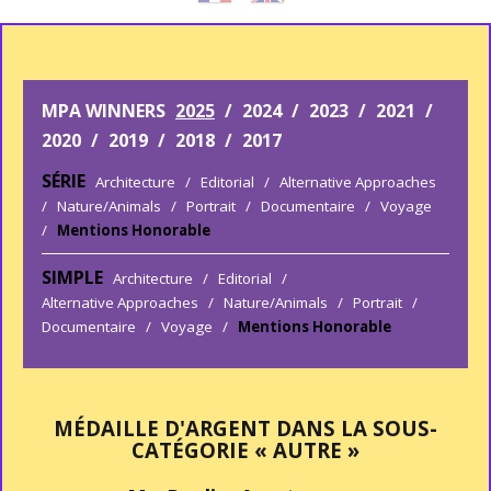
MPA WINNERS
2025
/
2024
/
2023
/
2021
/
2020
/
2019
/
2018
/
2017
SÉRIE
Architecture
/
Editorial
/
Alternative Approaches
/
Nature/Animals
/
Portrait
/
Documentaire
/
Voyage
/
Mentions Honorable
SIMPLE
Architecture
/
Editorial
/
Alternative Approaches
/
Nature/Animals
/
Portrait
/
Documentaire
/
Voyage
/
Mentions Honorable
MÉDAILLE D'ARGENT DANS LA SOUS-
CATÉGORIE « AUTRE »