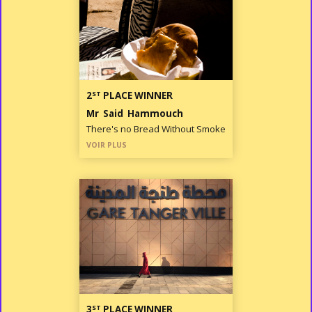
ST
2
PLACE WINNER
Mr Said Hammouch
There's no Bread Without Smoke
VOIR PLUS
ST
3
PLACE WINNER