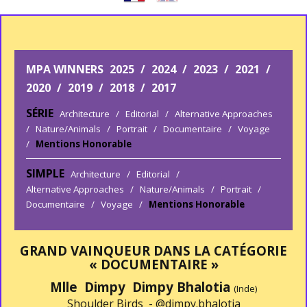
MPA WINNERS
2025
/
2024
/
2023
/
2021
/
2020
/
2019
/
2018
/
2017
SÉRIE
Architecture
/
Editorial
/
Alternative Approaches
/
Nature/Animals
/
Portrait
/
Documentaire
/
Voyage
/
Mentions Honorable
SIMPLE
Architecture
/
Editorial
/
Alternative Approaches
/
Nature/Animals
/
Portrait
/
Documentaire
/
Voyage
/
Mentions Honorable
GRAND VAINQUEUR DANS LA CATÉGORIE
« DOCUMENTAIRE »
Mlle Dimpy Dimpy Bhalotia
(Inde)
Shoulder Birds -
@dimpy.bhalotia