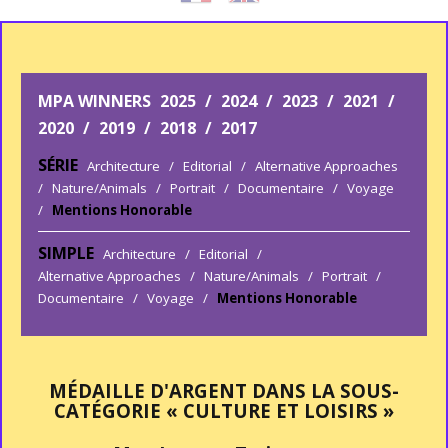
MPA WINNERS
2025
/
2024
/
2023
/
2021
/
2020
/
2019
/
2018
/
2017
SÉRIE
Architecture
/
Editorial
/
Alternative Approaches
/
Nature/Animals
/
Portrait
/
Documentaire
/
Voyage
/
Mentions Honorable
SIMPLE
Architecture
/
Editorial
/
Alternative Approaches
/
Nature/Animals
/
Portrait
/
Documentaire
/
Voyage
/
Mentions Honorable
MÉDAILLE D'ARGENT DANS LA SOUS-
CATÉGORIE « CULTURE ET LOISIRS »