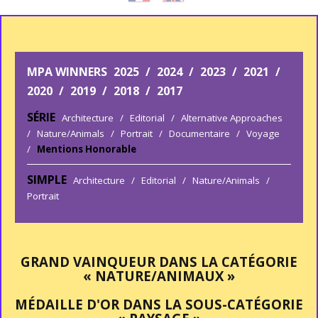
MPA WINNERS
2025
/
2024
/
2023
/
2021
/
2020
/
2019
/
2018
/
2017
SÉRIE
Architecture
/
Editorial
/
Alternative Approaches
/
Nature/Animals
/
Portrait
/
Documentaire
/
Voyage
/
Mentions Honorable
SIMPLE
Architecture
/
Editorial
/
Nature/Animals
/
Portrait
GRAND VAINQUEUR DANS LA CATÉGORIE
« NATURE/ANIMAUX »
MÉDAILLE D'OR DANS LA SOUS-CATÉGORIE