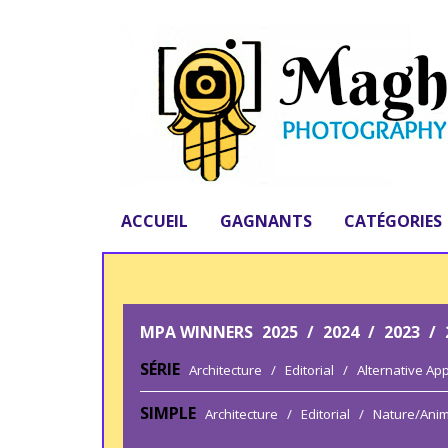
ACCUEIL
GAGNANTS
CATÉGORIES
MPA WINNERS
2025
/
2024
/
2023
/
SÉRIE
Architecture
/
Editorial
/
Alternative Ap
SIMPLE
Architecture
/
Editorial
/
Nature/Anim