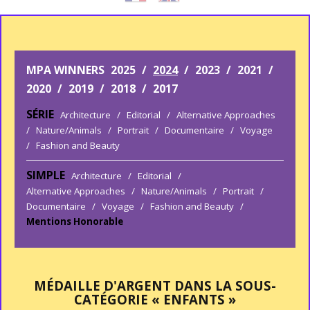
MPA WINNERS
2025
/
2024
/
2023
/
2021
/
2020
/
2019
/
2018
/
2017
SÉRIE
Architecture
/
Editorial
/
Alternative Approaches
/
Nature/Animals
/
Portrait
/
Documentaire
/
Voyage
/
Fashion and Beauty
SIMPLE
Architecture
/
Editorial
/
Alternative Approaches
/
Nature/Animals
/
Portrait
/
Documentaire
/
Voyage
/
Fashion and Beauty
/
Mentions Honorable
MÉDAILLE D'ARGENT DANS LA SOUS-
CATÉGORIE « ENFANTS »