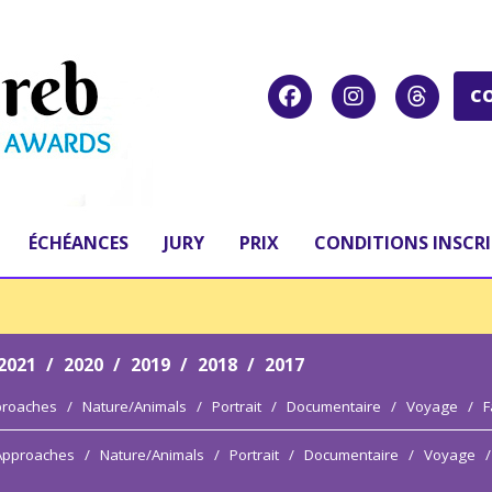
C
ÉCHÉANCES
JURY
PRIX
CONDITIONS INSCR
2021
/
2020
/
2019
/
2018
/
2017
proaches
/
Nature/Animals
/
Portrait
/
Documentaire
/
Voyage
/
F
 Approaches
/
Nature/Animals
/
Portrait
/
Documentaire
/
Voyage
/