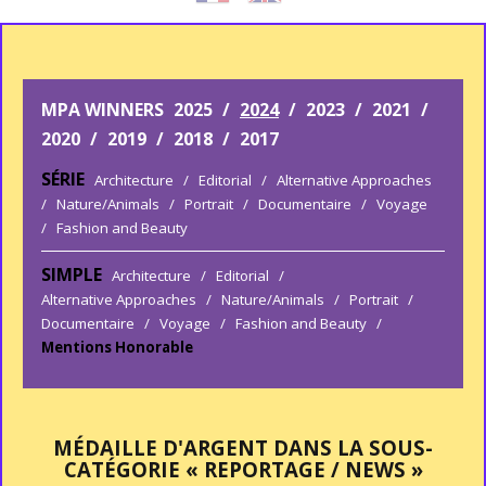
MPA WINNERS
2025
/
2024
/
2023
/
2021
/
2020
/
2019
/
2018
/
2017
SÉRIE
Architecture
/
Editorial
/
Alternative Approaches
/
Nature/Animals
/
Portrait
/
Documentaire
/
Voyage
/
Fashion and Beauty
SIMPLE
Architecture
/
Editorial
/
Alternative Approaches
/
Nature/Animals
/
Portrait
/
Documentaire
/
Voyage
/
Fashion and Beauty
/
Mentions Honorable
MÉDAILLE D'ARGENT DANS LA SOUS-
CATÉGORIE « REPORTAGE / NEWS »