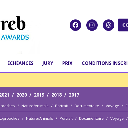
C
ÉCHÉANCES
JURY
PRIX
CONDITIONS INSCR
2021
/
2020
/
2019
/
2018
/
2017
proaches
/
Nature/Animals
/
Portrait
/
Documentaire
/
Voyage
/
F
 Approaches
/
Nature/Animals
/
Portrait
/
Documentaire
/
Voyage
/