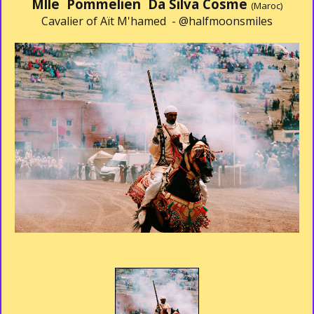
Mlle Pommelien Da Silva Cosme
(Maroc)
Cavalier of Aït M'hamed -
@halfmoonsmiles