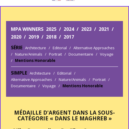
MPA WINNERS
2025
/
2024
/
2023
/
2021
/
2020
/
2019
/
2018
/
2017
SÉRIE
Architecture
/
Editorial
/
Alternative Approaches
/
Nature/Animals
/
Portrait
/
Documentaire
/
Voyage
/
Mentions Honorable
SIMPLE
Architecture
/
Editorial
/
Alternative Approaches
/
Nature/Animals
/
Portrait
/
Documentaire
/
Voyage
/
Mentions Honorable
MÉDAILLE D'ARGENT DANS LA SOUS-
CATÉGORIE « DANS LE MAGHREB »