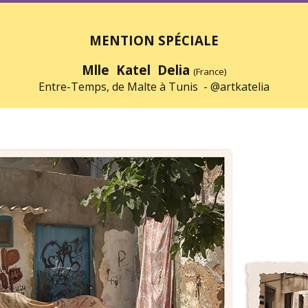
MENTION SPÉCIALE
Mlle Katel Delia
(France)
Entre-Temps, de Malte à Tunis -
@artkatelia