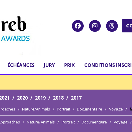
C
ÉCHÉANCES
JURY
PRIX
CONDITIONS INSCR
2021
/
2020
/
2019
/
2018
/
2017
proaches
/
Nature/Animals
/
Portrait
/
Documentaire
/
Voyage
/
M
 Approaches
/
Nature/Animals
/
Portrait
/
Documentaire
/
Voyage
/