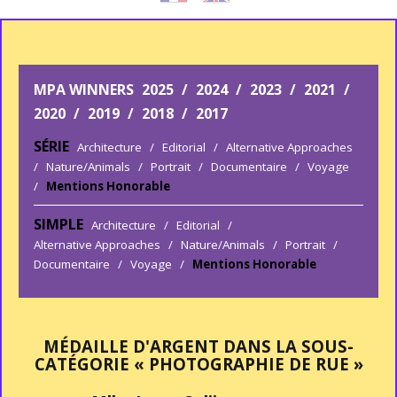
MPA WINNERS
2025
/
2024
/
2023
/
2021
/
2020
/
2019
/
2018
/
2017
SÉRIE
Architecture
/
Editorial
/
Alternative Approaches
/
Nature/Animals
/
Portrait
/
Documentaire
/
Voyage
/
Mentions Honorable
SIMPLE
Architecture
/
Editorial
/
Alternative Approaches
/
Nature/Animals
/
Portrait
/
Documentaire
/
Voyage
/
Mentions Honorable
MÉDAILLE D'ARGENT DANS LA SOUS-
CATÉGORIE « PHOTOGRAPHIE DE RUE »