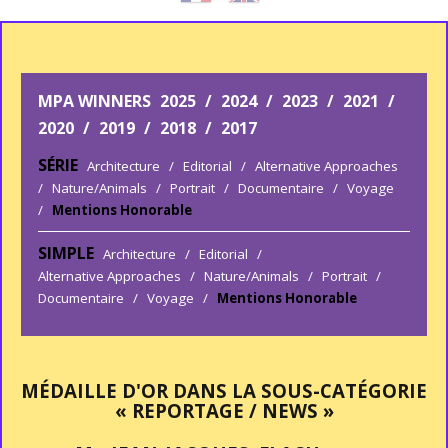
MPA WINNERS
2025
/
2024
/
2023
/
2021
/
2020
/
2019
/
2018
/
2017
SÉRIE
Architecture
/
Editorial
/
Alternative Approaches
/
Nature/Animals
/
Portrait
/
Documentaire
/
Voyage
/
Mentions Honorable
SIMPLE
Architecture
/
Editorial
/
Alternative Approaches
/
Nature/Animals
/
Portrait
/
Documentaire
/
Voyage
/
Mentions Honorable
MÉDAILLE D'OR DANS LA SOUS-CATÉGORIE
« REPORTAGE / NEWS »