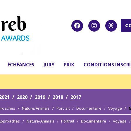
C
ÉCHÉANCES
JURY
PRIX
CONDITIONS INSCR
2021
/
2020
/
2019
/
2018
/
2017
proaches
/
Nature/Animals
/
Portrait
/
Documentaire
/
Voyage
/
M
 Approaches
/
Nature/Animals
/
Portrait
/
Documentaire
/
Voyage
/