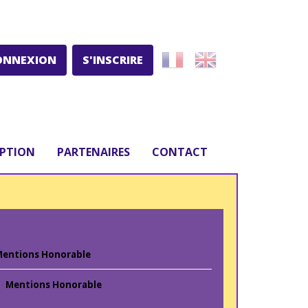
ONNEXION
S'INSCRIRE
IPTION
PARTENAIRES
CONTACT
entions Honorable
Mentions Honorable