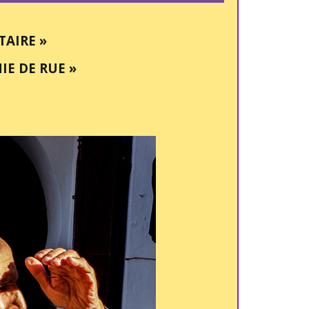
AIRE »
E DE RUE »